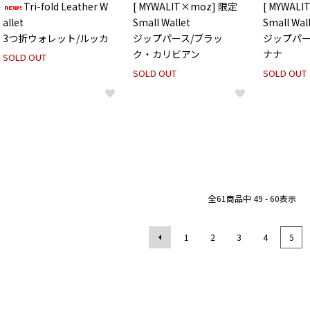
Tri-fold Leather W
[ MYWALIT×moz] 限定
[ MYWAL
allet
Small Wallet
Small Wal
3つ折ウォレット/ルッカ
ジップパース/ブラッ
ジップパー
ク・カリビアン
ナナ
SOLD OUT
SOLD OUT
SOLD OUT
全
61
商品中
49 - 60
表示
1
2
3
4
5