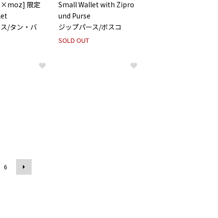
IT×moz] 限定
Small Wallet with Zipro
let
und Purse
ス/タン・バ
ジップパース/ボスコ
SOLD OUT
6