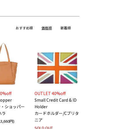
おすすめ順
価格順
新着順
0%off
OUTLET 40%off
hopper
Small Credit Card & ID
ナ・ショッパー
Holder
ハラ
カードホルダー/Cブリタ
ニア
3,660円)
SOLD OUT