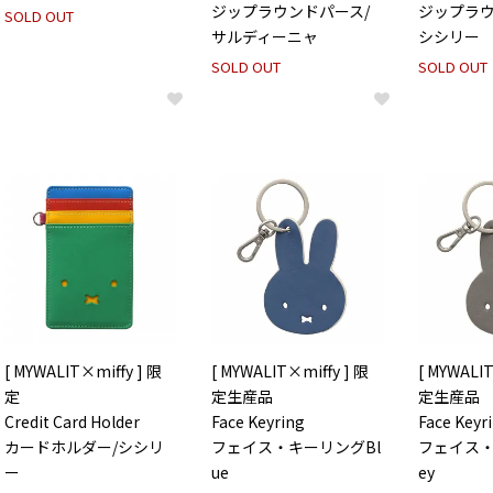
ジップラウンドパース/
ジップラウ
SOLD OUT
サルディーニャ
シシリー
SOLD OUT
SOLD OUT
[ MYWALIT×miffy ] 限
[ MYWALIT×miffy ] 限
[ MYWALIT
定
定生産品
定生産品
Credit Card Holder
Face Keyring
Face Keyr
カードホルダー/シシリ
フェイス・キーリングBl
フェイス・
ー
ue
ey