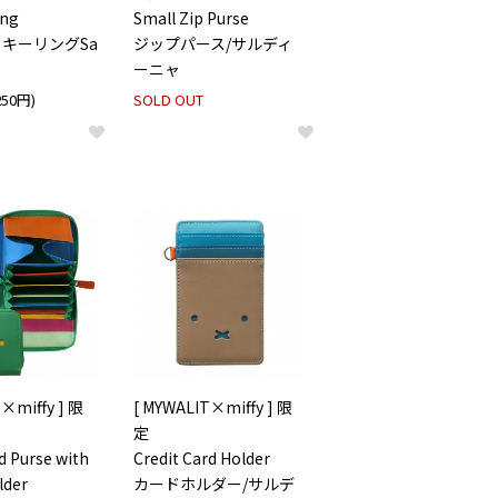
ing
Small Zip Purse
キーリングSa
ジップパース/サルディ
ーニャ
250円)
SOLD OUT
×miffy ] 限
[ MYWALIT×miffy ] 限
定
d Purse with
Credit Card Holder
lder
カードホルダー/サルデ