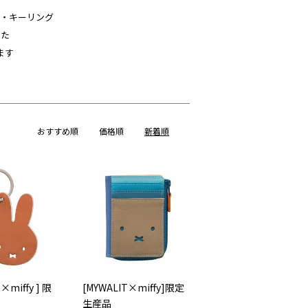
・キーリング
した
ます
おすすめ順
価格順
新着順
×miffy ] 限
[MYWALIT×miffy]限定
生産品