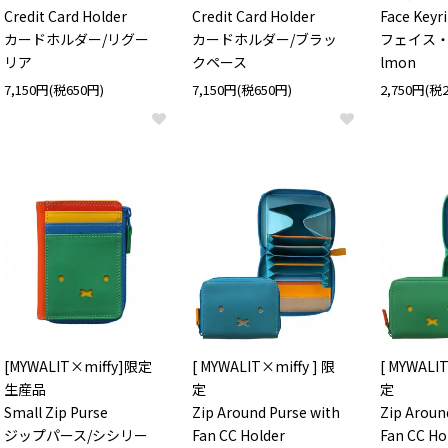
Credit Card Holder
Credit Card Holder
Face Keyr
カードホルダー/リグー
カードホルダー/ブラッ
フェイス・
リア
クペース
lmon
7,150円(税650円)
7,150円(税650円)
2,750円(税
[MYWALIT×miffy]限定
[ MYWALIT×miffy ] 限
[ MYWALIT
生産品
定
定
Small Zip Purse
Zip Around Purse with
Zip Aroun
ジップパース/シシリー
Fan CC Holder
Fan CC Ho