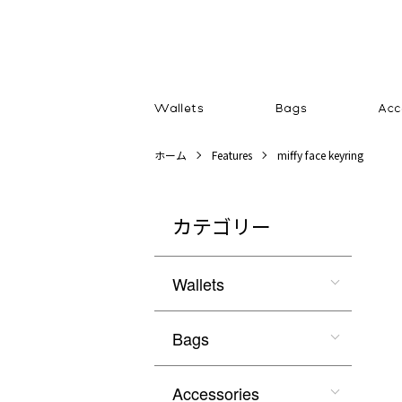
ホーム
Features
miffy face keyring
カテゴリー
Wallets
Bags
Accessories