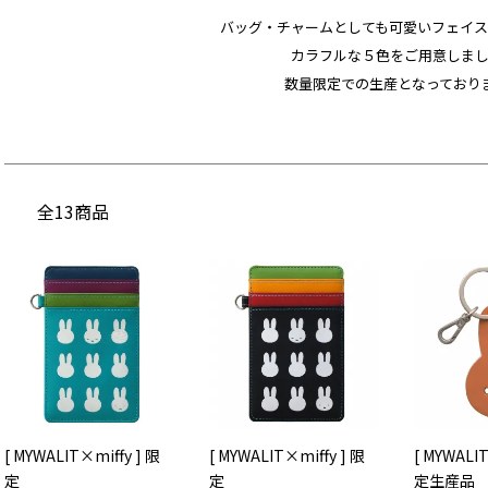
バッグ・チャームとしても可愛い
フェイス
カラフルな５色をご用意しま
数量限定での生産となっており
全13商品
[ MYWALIT×miffy ] 限
[ MYWALIT×miffy ] 限
[ MYWALIT
定
定
定生産品