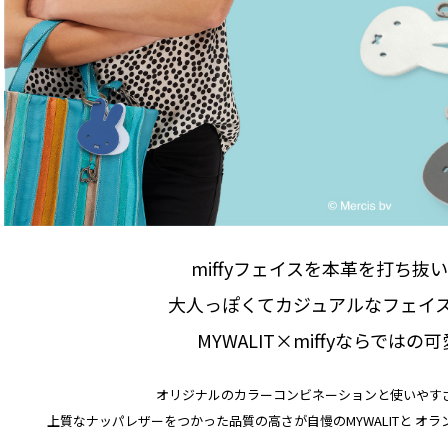
miffyフェイスを本革を打ち抜
大人っぽくてカジュアルなフェイ
MYWALIT×miffyならではの
オリジナルのカラーコンビネーションと
使いやす
上質なナッパレザーをつかった品質の高さが自慢のMYWALITと
オラン