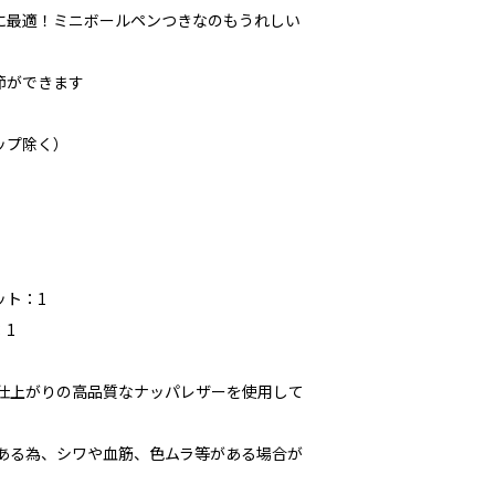
に最適！ミニボールペンつきなのもうれしい
節ができます
ラップ除く）
ット：1
：1
な仕上がりの高品質なナッパレザーを使用して
である為、シワや血筋、色ムラ等がある場合が