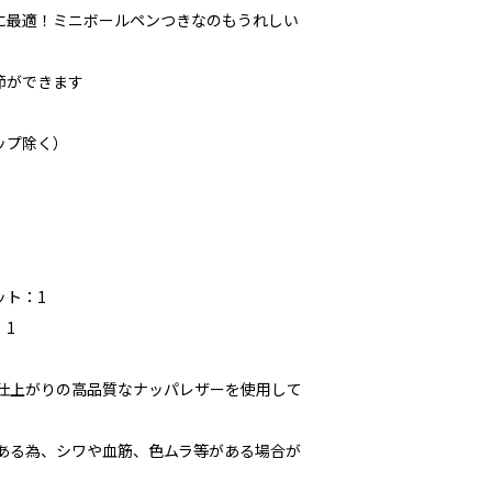
に最適！ミニボールペンつきなのもうれしい
節ができます
ラップ除く）
ット：1
：1
な仕上がりの高品質なナッパレザーを使用して
である為、シワや血筋、色ムラ等がある場合が