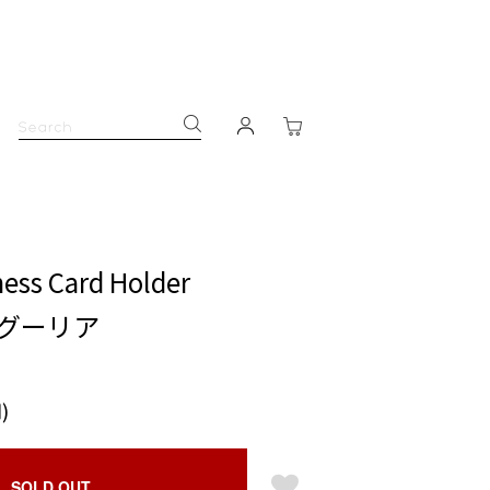
ness Card Holder
リグーリア
)
SOLD OUT