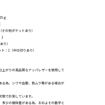
5 g
C
0（その他ポケットあり）
：1
りあり）
ット：1（中仕切りあり）
な仕上がりの高品質なナッパレザーを使用して
である為、シワや血筋、色ムラ等がある場合が
た状態で計測しています。
多少の個体差がある為、おおよその数字と