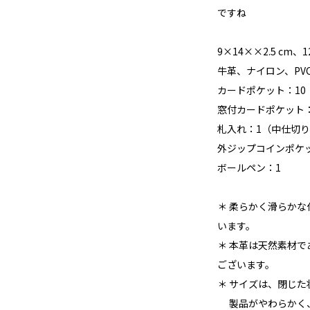
ですね
9×14××2.5 cm、12
牛革、ナイロン、PV
カードポケット：1
窓付カードポケット
札入れ：1（中仕切
外ジップコインポケ
ボールペン：1
＊ 柔らかく滑らか
います。
＊ 本革は天然素材
ございます。
＊ サイズは、閉じ
製品がやわらかく、