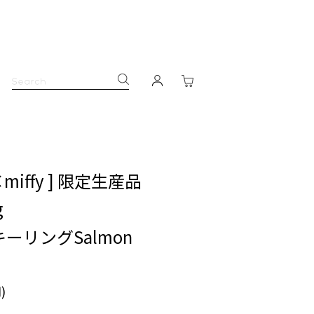
×miffy ] 限定生産品
g
ーリングSalmon
)