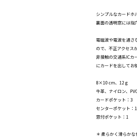
シンプルなカードホ
裏面の透明窓には指
電磁波や電波を通さな
ので、不正アクセス
非接触の交通系IC
にカードを出してお
8×10 cm、12 g
牛革、ナイロン、PV
カードポケット：3
センターポケット：1
窓付ポケット：1
＊ 柔らかく滑らか