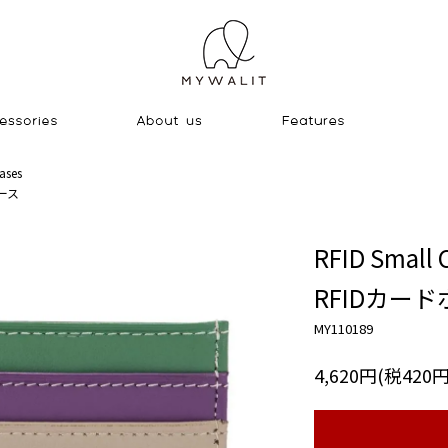
ases
ース
RFID Small C
RFIDカー
MY110189
4,620円(税420円