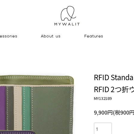
RFID Standa
RFID 2
MY132189
9,900円(税900円