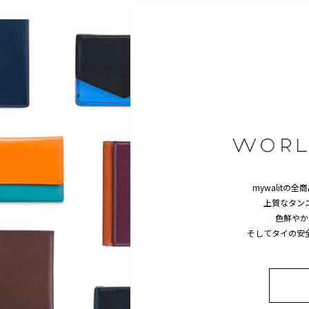
mywalitの全
上質なタン
色鮮やか
そしてタイの安