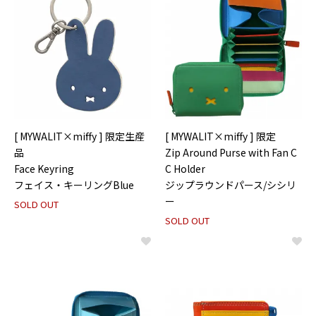
[ MYWALIT×miffy ] 限定生産
[ MYWALIT×miffy ] 限定
品
Zip Around Purse with Fan C
Face Keyring
C Holder
フェイス・キーリングBlue
ジップラウンドパース/シシリ
ー
SOLD OUT
SOLD OUT