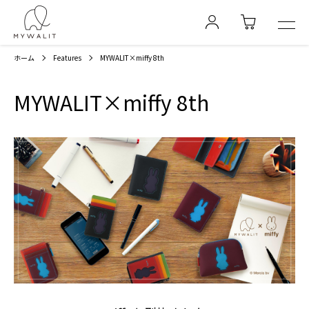
ホーム
Features
MYWALIT×miffy 8th
MYWALIT×miffy 8th