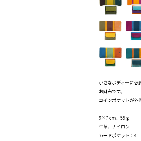
小さなボディーに必
お財布です。
コインポケットが外
9×7 cm、55 g
牛革、ナイロン
カードポケット：4