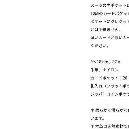
スーツの内ポケット
10段のカードポケ
ポケットにクレジッ
とは出来ません。
薄いカードと厚いカ
ください。
9×18 cm、87 g
牛革、ナイロン
カードポケット：20
札入れ（フラットポ
ジッパーコインポケ
＊ 柔らかく滑らか
います。
＊ 本革は天然素材