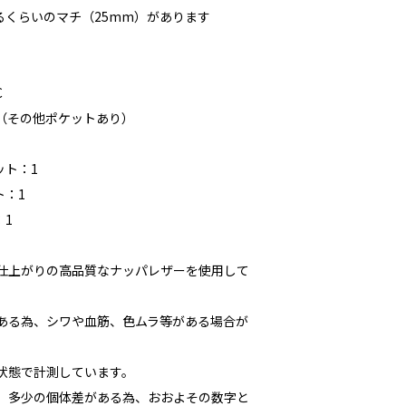
るくらいのマチ（25mm）があります
C
2（その他ポケットあり）
ット：1
ト：1
：1
な仕上がりの高品質なナッパレザーを使用して
である為、シワや血筋、色ムラ等がある場合が
た状態で計測しています。
多少の個体差がある為、おおよその数字と