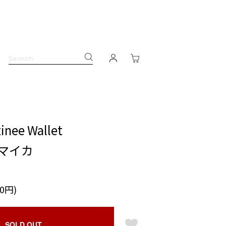
inee Wallet
マイカ
50円)
SOLD OUT