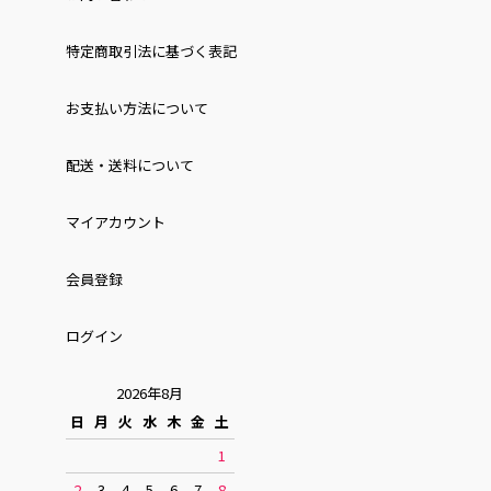
特定商取引法に基づく表記
お⽀払い⽅法について
配送・送料について
マイアカウント
会員登録
ログイン
2026年8月
日
月
火
水
木
金
土
1
2
3
4
5
6
7
8