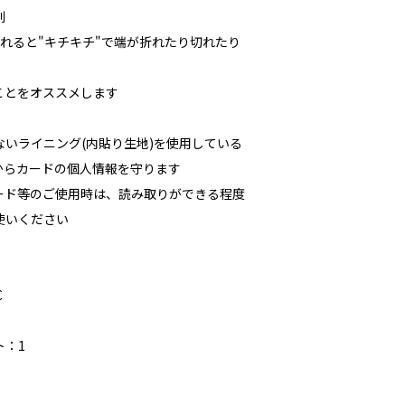
利
れると"キチキチ"で端が折れたり切れたり
ことをオススメします
いライニング(内貼り生地)を使用している
からカードの個人情報を守ります
カード等のご使用時は、読み取りができる程度
使いください
C
ト：1