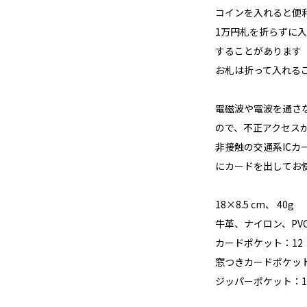
コインを入れると便
1万円札を折らずに入
することがあります
お札は折って入れる
電磁波や電波を通さな
ので、不正アクセス
非接触の交通系IC
にカードを出してお
18×8.5 cm、 40g
牛革、ナイロン、PV
カードポケット：12
窓つきカードポケッ
ジッパーポケット：1