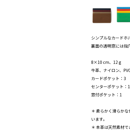
シンプルなカードホ
裏面の透明窓には指
8×10 cm、12 g
牛革、ナイロン、PV
カードポケット：3
センターポケット：1
窓付ポケット：1
＊ 柔らかく滑らか
います。
＊ 本革は天然素材