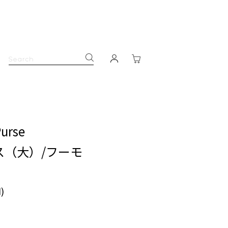
Purse
ス（大）/フーモ
)