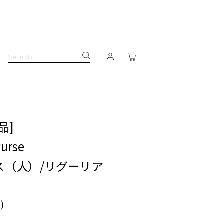
品]
Purse
ス（大）/リグーリア
)