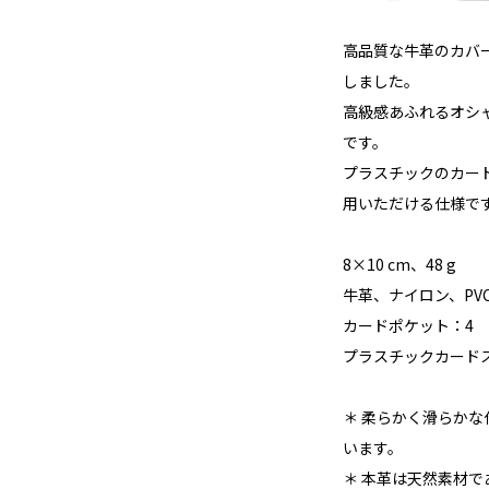
高品質な牛革のカバ
しました。
高級感あふれるオシ
です。
プラスチックのカー
用いただける仕様で
8×10 cm、48 g
牛革、ナイロン、PV
カードポケット：4
プラスチックカードス
＊ 柔らかく滑らか
います。
＊ 本革は天然素材