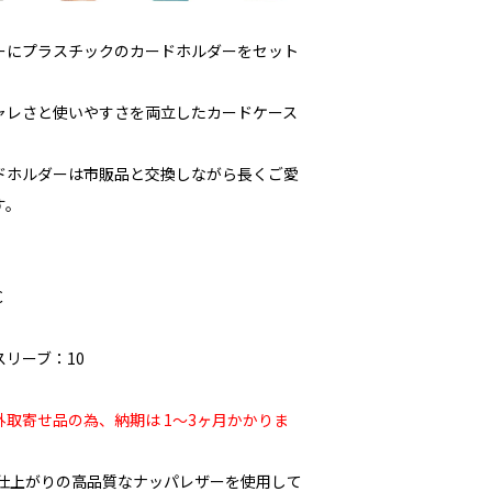
ーにプラスチックのカードホルダーをセット
ャレさと使いやすさを両立したカードケース
ドホルダーは市販品と交換しながら長くご愛
す。
C
リーブ：10
取寄せ品の為、納期は 1〜3ヶ月かかりま
な仕上がりの高品質なナッパレザーを使用して