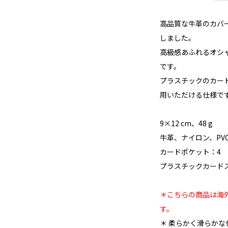
高品質な牛革のカバ
しました。
高級感あふれるオシ
です。
プラスチックのカー
用いただける仕様で
9×12 cm、48 g
牛革、ナイロン、PV
カードポケット：4
プラスチックカードス
＊こちらの商品は海外
す。
＊ 柔らかく滑らか